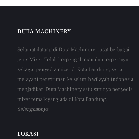
DUTA MACHINERY
Selamat datang di Duta Machinery pusat berbagai
jenis Mixer. Telah berpengalaman dan terpercaya
sebagai penyedia mixer di Kota Bandung, serta
melayani pengiriman ke seluruh wilayah Indonesia
menjadikan Duta Machinery satu satunya penyedia
mixer terbaik yang ada di Kota Bandung.
Selengkapnya
LOKASI