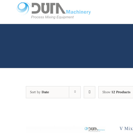
Skip
to
content
Sort by
Date
Show
12 Products
V Mix