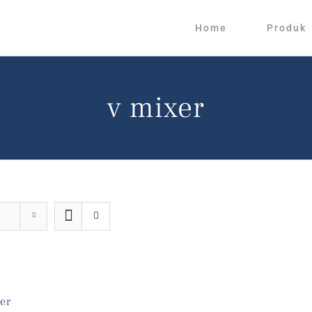
Home
Produk
v mixer
er