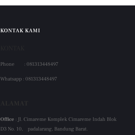
KONTAK KAMI
KONTAK
Phone : 081313448497
Whatsapp : 081313448497
ALAMAT
Office
: Jl. Cimareme Komplek Cimareme Indah Blok
D3 No. 10, padalarang, Bandung Barat.