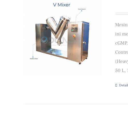
Mesin
ini me
cGMP.
Contr
(Heavy
50 L, 
Detail