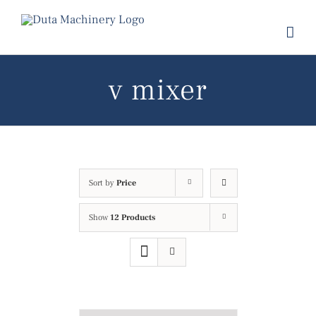
Skip
to
content
v mixer
Sort by
Price
Show
12 Products