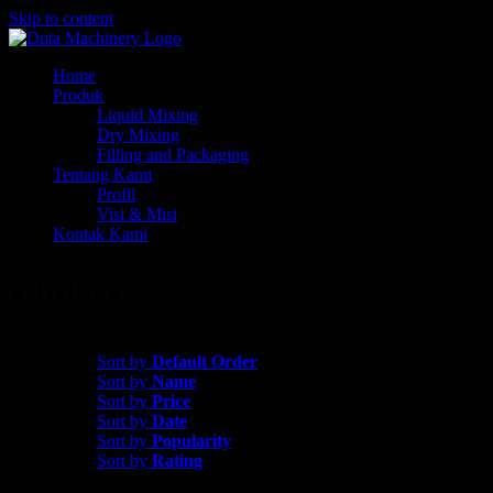
Skip to content
Home
Produk
Liquid Mixing
Dry Mixing
Filling and Packaging
Tentang Kami
Profil
Visi & Misi
Kontak Kami
v mixer
Sort by
Date
Sort by
Default Order
Sort by
Name
Sort by
Price
Sort by
Date
Sort by
Popularity
Sort by
Rating