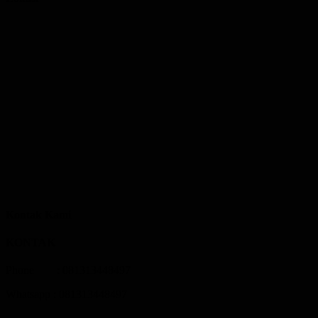
Kontak Kami
KONTAK
Phone : 081313448497
Whatsapp : 081313448497