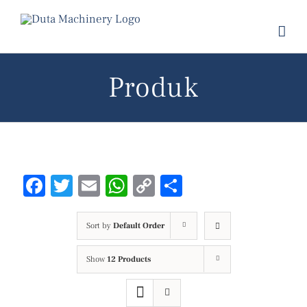
Skip
to
content
Produk
Facebook
Twitter
Email
WhatsApp
Copy
Share
Link
Sort by
Default Order
Show
12 Products