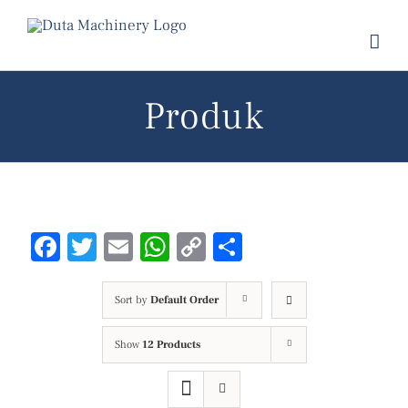
Skip
to
content
Produk
Facebook
Twitter
Email
WhatsApp
Copy
Share
Link
Sort by
Default Order
Show
12 Products