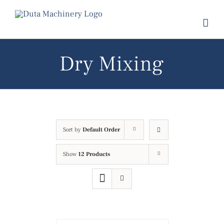
Skip
to
content
Dry Mixing
Sort by
Default Order
Show
12 Products