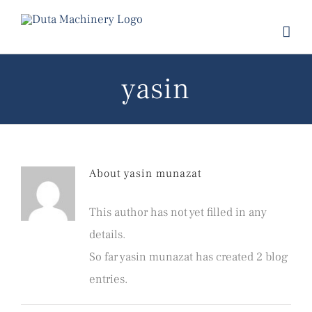
Skip
to
content
yasin
About
yasin munazat
This author has not yet filled in any
details.
So far yasin munazat has created 2 blog
entries.