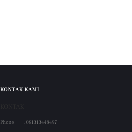
KONTAK KAMI
KONTAK
Phone : 081313448497