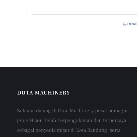
Detail
DUTA MACHINERY
Selamat datang di Duta Machinery pusat berbagai
jenis Mixer. Telah berpengalaman dan terpercaya
sebagai penyedia mixer di Kota Bandung, serta