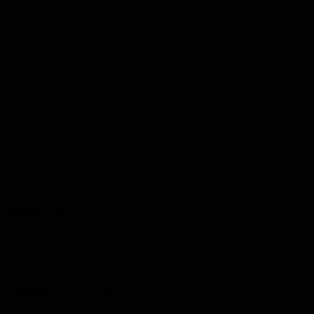
Kontak Kami
KONTAK
Phone : 081313448497
Whatsapp : 081313448497