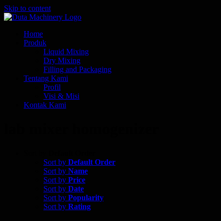
Skip to content
Home
Produk
Liquid Mixing
Dry Mixing
Filling and Packaging
Tentang Kami
Profil
Visi & Misi
Kontak Kami
lab mixer homogenizer
Sort by
Default Order
Sort by
Default Order
Sort by
Name
Sort by
Price
Sort by
Date
Sort by
Popularity
Sort by
Rating