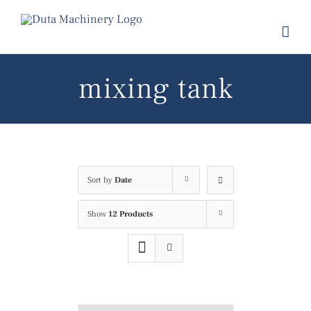
Skip
to
content
mixing tank
Sort by
Date
Show
12 Products