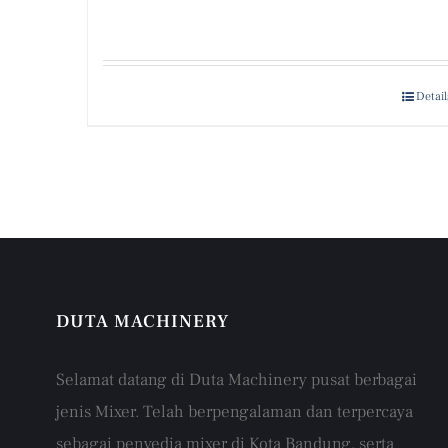
Detail
DUTA MACHINERY
Selamat datang di Duta Machinery pusat berbagai
jenis Mixer. Telah berpengalaman dan terpercaya
sebagai penyedia mixer di Kota Bandung, serta