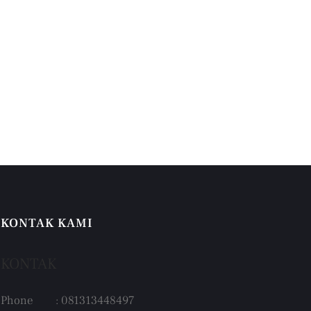
KONTAK KAMI
KONTAK
Phone : 081313448497