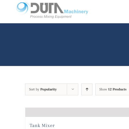
Skip
to
content
Sort by
Popularity
Show
12 Products
Tank Mixer