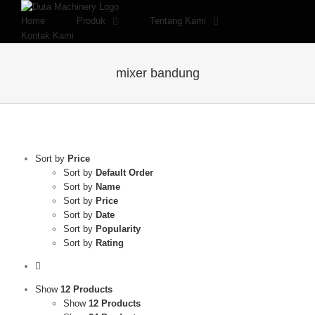
Skip
to
Home
Produk
Tentang Kami
content
Kontak Kami
mixer bandung
Sort by
Price
Sort by
Default Order
Sort by
Name
Sort by
Price
Sort by
Date
Sort by
Popularity
Sort by
Rating
Show
12 Products
Show
12 Products