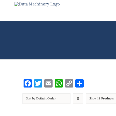
Skip
to
content
Facebook
Twitter
Email
WhatsApp
Copy
Share
Link
Sort by
Default Order
Show
12 Products